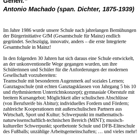
Gehen.“
Antonio Machado (span. Dichter, 1875-1939)
Im Jahre 1986 wurde unsere Schule nach jahrelangen Bemühungen
der Bürgerinitiative GfM (Gesamtschule für Mainz) endlich
gegründet. Sechszügig, innovativ, anders – die erste Integrierte
Gesamtschule in Mainz!
In den folgenden 30 Jahren hat sich daraus eine Schule entwickelt,
an der unkonventionelle Wege gegangen wurden, um ihre
Schülerinnen und Schüler für die Anforderungen der modernen
Gesellschaft vorzubereiten:
Teamschule mit besonderem Augenmerk auf soziales Lernen;
Ganztagsschule (mit echten Ganztagsklassen von Jahrgang 5 bis 10
und rhythmisiertem Unterrichtskonzept); gymnasiale Oberstufe mit
breitem Kursangebot; Möglichkeit aller schulischen Abschlüsse
(von Berufsreife bis Abitur); individuelles Fordern und Fördern;
zahlreiche Kooperationen mit außerschulischen Partnern aus
Wirtschaft, Sport und Kultur; Schwerpunkt im mathematisch-
naturwissenschaftlich-technischen Bereich (MINT); musisch-
kultureller Schwerpunkt; sportbetonte Schule und DFB-Eliteschule
des Fußballs; unzählige Arbeitsgemeinschaften; … und vieles mehr!