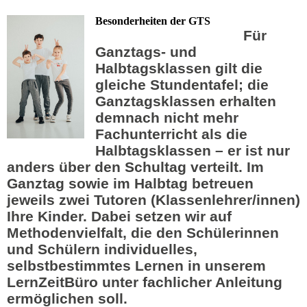
Besonderheiten der GTS
Für
Ganztags- und
Halbtagsklassen gilt die
gleiche Stundentafel
; die
Ganztagsklassen erhalten
demnach nicht mehr
Fachunterricht als die
Halbtagsklassen – er ist nur
anders über den Schultag verteilt. Im
Ganztag sowie im Halbtag betreuen
jeweils zwei Tutoren (Klassenlehrer/innen)
Ihre Kinder. Dabei setzen wir auf
Methodenvielfalt, die den Schülerinnen
und Schülern individuelles,
selbstbestimmtes Lernen in unserem
L
ern
Z
eit
B
üro unter fachlicher Anleitung
ermöglichen soll.