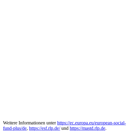
Weitere Informationen unter
https://ec.europa.eu/european-social-
fund-plus/de
,
https://esf.rlp.de/
und
https://mastd.rlp.de
.