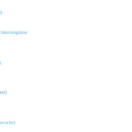
i)
biturzeugnisse
g
rei)
enwoche)